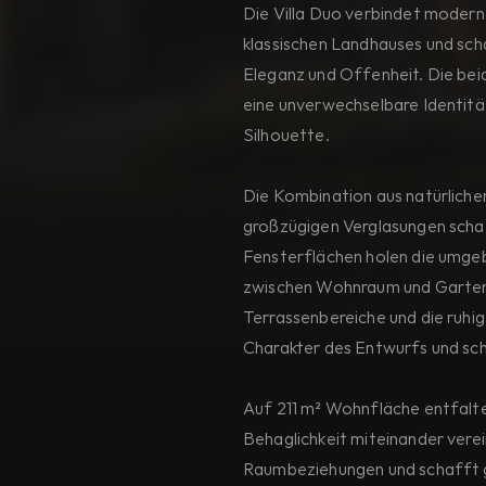
Die Villa Duo verbindet moderne
klassischen Landhauses und sch
Eleganz und Offenheit. Die be
eine unverwechselbare Identität
Silhouette.
Die Kombination aus natürlich
großzügigen Verglasungen schaf
Fensterflächen holen die umgeb
zwischen Wohnraum und Garten
Terrassenbereiche und die ruhi
Charakter des Entwurfs und sc
Auf 211 m² Wohnfläche entfalte
Behaglichkeit miteinander verei
Raumbeziehungen und schafft gl