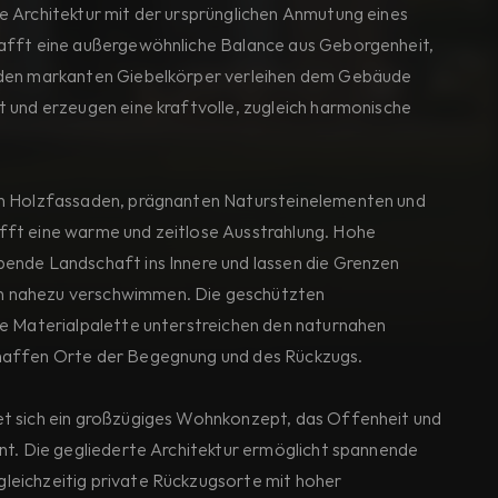
 Architektur mit der ursprünglichen Anmutung eines 
afft eine außergewöhnliche Balance aus Geborgenheit, 
iden markanten Giebelkörper verleihen dem Gebäude 
 und erzeugen eine kraftvolle, zugleich harmonische 
en Holzfassaden, prägnanten Natursteinelementen und 
ft eine warme und zeitlose Ausstrahlung. Hohe 
ende Landschaft ins Innere und lassen die Grenzen 
 nahezu verschwimmen. Die geschützten 
ge Materialpalette unterstreichen den naturnahen 
haffen Orte der Begegnung und des Rückzugs.
t sich ein großzügiges Wohnkonzept, das Offenheit und 
nt. Die gegliederte Architektur ermöglicht spannende 
eichzeitig private Rückzugsorte mit hoher 