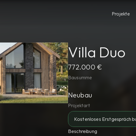
Projekte
Villa Duo
772.000 €
Bausumme
Neubau
Projektart
Kostenloses Erstgespräch b
Beschreibung