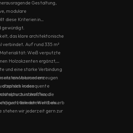
 herausragende Gestaltung,
ive, modulare
lt diese Kriterien in
 gewürdigt.
lt, das klare architektonische
l verbindet. Auf rund 335 m²
aterialität: Weiß verputzte
men Holzakzenten ergänzt,
e und eine starke Verbindung
gesetzten Volumen erzeugen
ür uns eine besondere
vatsphäre in den
t, dass sich konsequente
hitektur zu schaffen, die
nsanspruch international
 Anspruch, den der Wettbewerb
chtigen Meilenstein und als
 stehen wir jederzeit gern zur