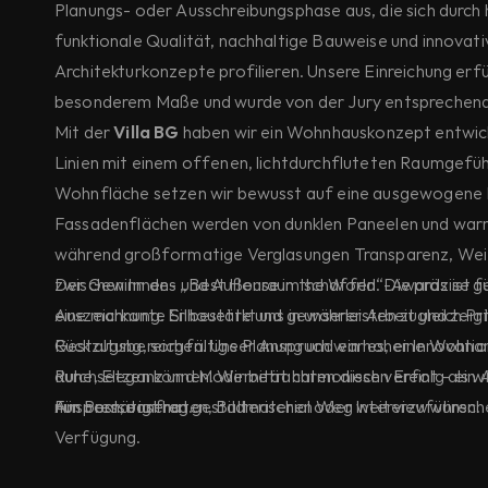
Planungs- oder Ausschreibungsphase aus, die sich durch
funktionale Qualität, nachhaltige Bauweise und innovat
Architekturkonzepte profilieren. Unsere Einreichung erfül
besonderem Maße und wurde von der Jury entsprechend
Mit der
Villa BG
haben wir ein Wohnhauskonzept entwicke
Linien mit einem offenen, lichtdurchfluteten Raumgefüh
Wohnfläche setzen wir bewusst auf eine ausgewogene M
Fassadenflächen werden von dunklen Paneelen und war
während großformatige Verglasungen Transparenz, Weit
zwischen Innen- und Außenraum schaffen. Die präzise 
Der Gewinn des „Best House in the World“-Awards ist f
eine markante Silhouette und gewährleisten zugleich Pri
Auszeichnung. Er bestärkt uns in unserer Arbeit und zeig
Rückzugsbereichen. Unser Anspruch war es, eine Wohnarc
Gestaltung, sorgfältige Planung und ein hoher Innovatio
Ruhe, Eleganz und Modernität harmonisch vereint – ein
durchsetzen können. Wir betrachten diesen Erfolg als wi
nun bestätigt hat.
Ansporn, unseren gestalterischen Weg weiterzuführen.
Für Presseanfragen, Bildmaterial oder Interviewwünsche
Verfügung.