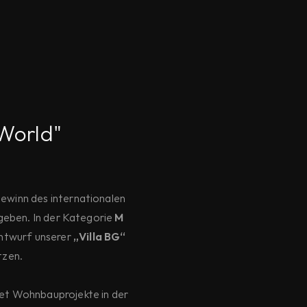
 World"
Gewinn des internationalen
eben. In der Kategorie
M
Entwurf unserer
„Villa BG“
tzen.
et Wohnbauprojekte in der